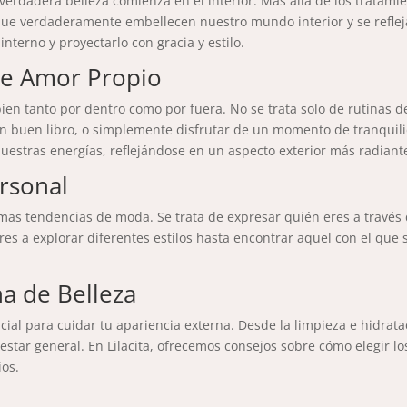
 verdadera belleza comienza en el interior. Más allá de los tratami
que verdaderamente embellecen nuestro mundo interior y se refleja
nterno y proyectarlo con gracia y estilo.
de Amor Propio
en tanto por dentro como por fuera. No se trata solo de rutinas de
n buen libro, o simplemente disfrutar de un momento de tranquili
estras energías, reflejándose en un aspecto exterior más radiante 
ersonal
timas tendencias de moda. Se trata de expresar quién eres a través 
res a explorar diferentes estilos hasta encontrar aquel con el que
na de Belleza
ial para cuidar tu apariencia externa. Desde la limpieza e hidratac
nestar general. En Lilacita, ofrecemos consejos sobre cómo elegir 
ios.