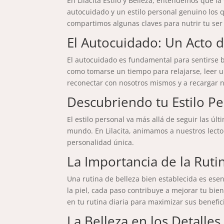
En Lilacita Estilo y Belleza, entendemos que la
autocuidado y un estilo personal genuino los 
compartimos algunas claves para nutrir tu ser i
El Autocuidado: Un Acto 
El autocuidado es fundamental para sentirse bi
como tomarse un tiempo para relajarse, leer u
reconectar con nosotros mismos y a recargar nu
Descubriendo tu Estilo P
El estilo personal va más allá de seguir las úl
mundo. En Lilacita, animamos a nuestros lecto
personalidad única.
La Importancia de la Ruti
Una rutina de belleza bien establecida es esenc
la piel, cada paso contribuye a mejorar tu bie
en tu rutina diaria para maximizar sus benefic
La Belleza en los Detalles